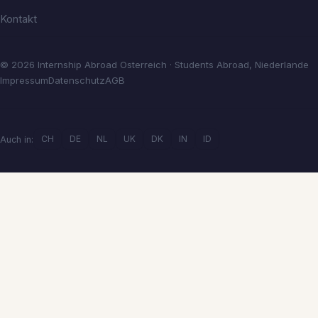
Kontakt
© 2026 Internship Abroad Osterreich · Students Abroad, Niederlande
Impressum
Datenschutz
AGB
CH
DE
NL
UK
DK
IN
ID
Auch in: