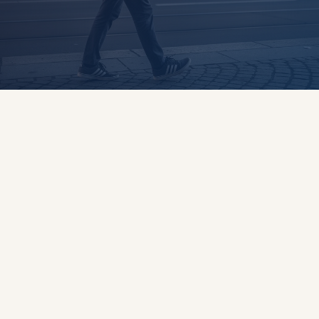
Zustandige Stelle:
Praktikumsbeauftragte
oder Studienprogrammleiter der jeweiligen
Fakultat, nicht ein zentrales Praktikumsburo
Mindestdauer:
meist 6 bis 12 Wochen, je
nach Fakultat und Curriculum
Vorherige Genehmigung: