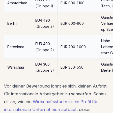
Amsterdam
EUR 800-1.100
(Gruppe 1)
Tech, 
Günsti
EUR 490
Berlin
EUR 600-900
Verhael
(Gruppe 2)
up Sz
Hohe
EUR 490
Barcelona
EUR 700-1.000
Lebens
(Gruppe 2)
trotz 
EUR 300
Günsti
Warschau
EUR 350-550
(Gruppe 3)
Miete f
Vor deiner Bewerbung lohnt es sich, deinen Auftritt
für internationale Arbeitgeber zu schaerfen. Schau
dir an, wie ein
Wirtschaftsstudent sein Profil für
internationale Unternehmen aufbaut
: dieser