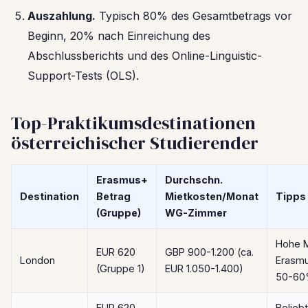
Auszahlung.
Typisch 80% des Gesamtbetrags vor
Beginn, 20% nach Einreichung des
Abschlussberichts und des Online-Linguistic-
Support-Tests (OLS).
Top-Praktikumsdestinationen
österreichischer Studierender
Erasmus+
Durchschn.
Destination
Betrag
Mietkosten/Monat
Tipps
(Gruppe)
WG-Zimmer
Hohe M
EUR 620
GBP 900-1.200 (ca.
London
Erasmu
(Gruppe 1)
EUR 1.050-1.400)
50-60
EUR 620
Beliebt