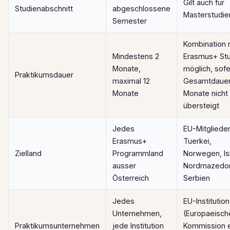
Gilt auch für
Studienabschnitt
abgeschlossene
Masterstudi
Semester
Kombination 
Mindestens 2
Erasmus+ St
Monate,
möglich, sofe
Praktikumsdauer
maximal 12
Gesamtdauer
Monate
Monate nicht
übersteigt
Jedes
EU-Mitglieder
Erasmus+
Tuerkei,
Zielland
Programmland
Norwegen, Is
ausser
Nordmazedon
Österreich
Serbien
Jedes
EU-Institutio
Unternehmen,
(Europaeisch
Praktikumsunternehmen
jede Institution
Kommission e